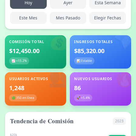
Hoy
Ayer
Esta Semana
Este Mes
Mes Pasado
Elegir Fechas
💰
💎
COMISIÓN TOTAL
INGRESOS TOTALES
$12,450.00
$85,320.00
📈 +15.2%
📊 Estable
👥
🔥
USUARIOS ACTIVOS
NUEVOS USUARIOS
1,248
86
🟢 350 en línea
🚀 +5.4%
Tendencia de Comisión
2023
$20k