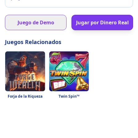
Juego de Demo
Jugar por Dinero Real
Juegos Relacionados
Forja de la Riqueza
Twin Spin™