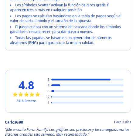
Los símbolos Scatter activan la función de giros gratis si
aparecen tres o más en cualquier posición.
Los pagos se calculan basándose en la tabla de pagos según el
valor de cada símbolo y el tamaño de la apuesta.
El juego cuenta con un sistema de cascada donde los símbolos
ganadores desaparecen para dar paso a nuevos.
Todas las jugadas se basan en un generador de números
aleatorios (RNG) para garantizar la imparcialidad.
5
4.8
4
3
⭐⭐⭐⭐⭐
2
2418 Reviews
1
CarlosG88
Hace 2 días
“¡Me encanta Farm Family! Los gráficos son preciosos y he conseguido varias
victorias grandes esta semana. Muy recomendado.”