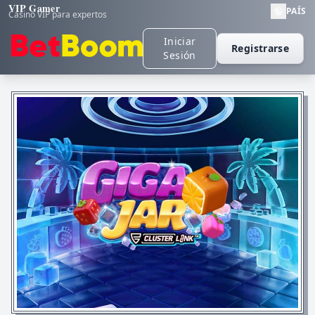
VIP Gamer
PAÍS
Casino VIP para expertos
Iniciar
Registrarse
Sesión